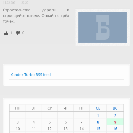
14.02.2021 — 20:29
Строительство дороги к
строящейся школе. Онлайн с трёх
точек.
1
0
Yandex Turbo RSS feed
ПН
ВТ
СР
ЧТ
ПТ
СБ
ВС
1
2
3
4
5
6
7
8
9
10
11
12
13
14
15
16